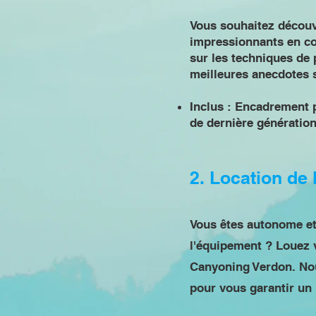
Vous souhaitez découvr
impressionnants en co
sur les techniques de 
meilleures anecdotes s
Inclus : Encadrement p
de dernière génération
2. Location de 
Vous êtes autonome et
l'équipement ? Louez v
Canyoning Verdon. No
pour vous garantir un 