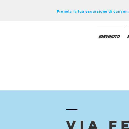
Prenota la tua escursione di canyoni
Benvenuto
Via F