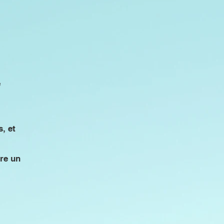
e
, et
re un