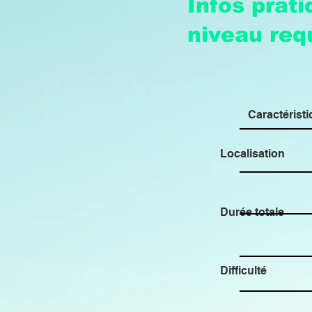
Infos prat
niveau req
Caractérist
Localisation
Durée totale
Difficulté