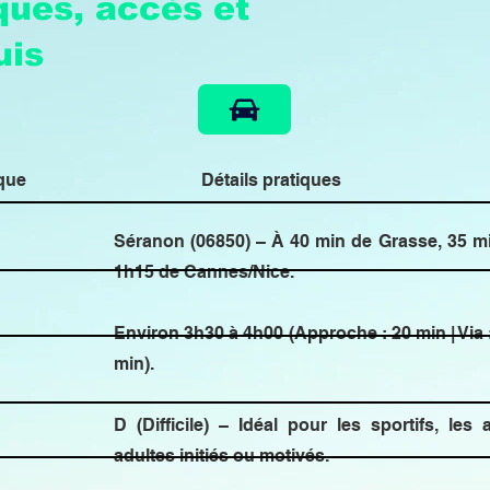
iques, accès et
uis
ique
Détails pratiques
Séranon (06850) – À 40 min de Grasse, 35 mi
1h15 de Cannes/Nice.
Environ 3h30 à 4h00 (Approche : 20 min | Via :
min).
D (Difficile) – Idéal pour les sportifs, les
adultes initiés ou motivés.