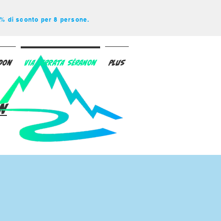
0% di sconto per 8 persone.
rdon
Via Ferrata Séranon
Plus
n