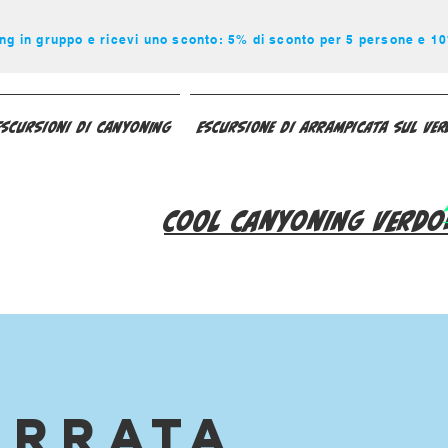
ng in gruppo e ricevi uno sconto: 5% di sconto per 5 persone e 1
Escursioni di canyoning
Escursione di arrampicata sul Ve
Cool Canyoning Verdo
errata