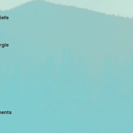
iefe
rgie
ments