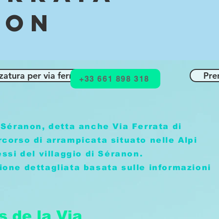
non
zatura per via ferrata
Pre
+33 661 898 318
 Séranon, detta anche Via Ferrata di
corso di arrampicata situato nelle Alpi
essi del villaggio di Séranon.
ione dettagliata basata sulle informazioni
s de la Via