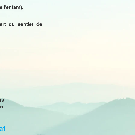
 l'enfant).
art du sentier de
us
n.
at