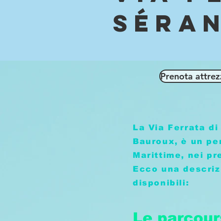
Séra
Prenota attrez
La Via Ferrata di
Bauroux, è un per
Marittime, nei pr
Ecco una descriz
disponibili:
Le parcour