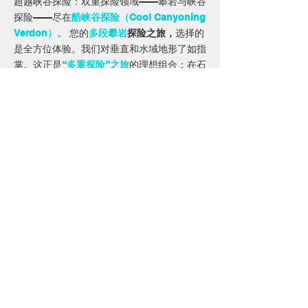
超越峡谷探险：双重探险领域——攀岩与峡谷
探险——尽在
酷峡谷探险（Cool Canyoning
Verdon）。
您的
多段攀岩
探险之旅
，
选择的
是全方位体验。我们对垂直和水域地形了如指
掌。这正是
“多重探险”之旅
的理想组合
：在石
灰岩峭壁上体验肾上腺素飙升的一天，第二天
则可以舒缓身心地滑下韦尔东峡谷。
联系我们并预订您的活动
可预订的活动
日期选择器
参与者人数
*