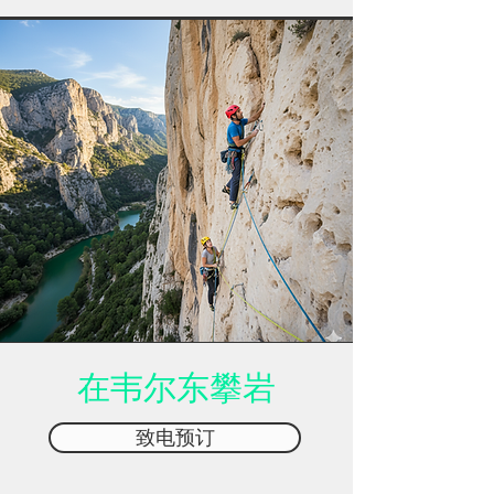
在韦尔东攀岩
致电预订