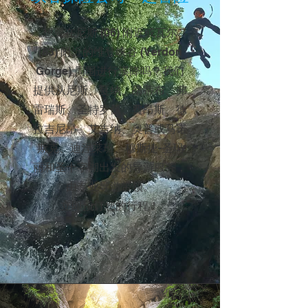
想要在尼斯 (06) 附近或瓦尔
(83) 附近的维登峡谷 (Verdon
Gorge) 周围进行溪降吗？我们
提供从尼斯、戛纳、昂蒂布、弗
雷瑞斯、圣特罗佩、费昂斯、德
拉吉尼昂、艾吉纳、奥普或马诺
斯克、迪涅莱班、穆斯捷-圣玛
丽和圣十字湖出发的导游服务，
由专业导游带领。
立即预订您的行程！