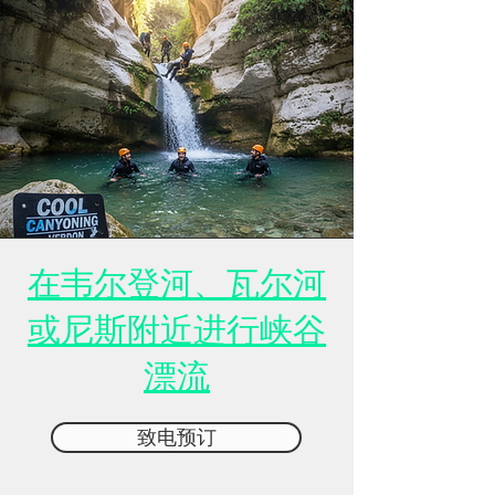
在韦尔登河、瓦尔河
或尼斯附近进行峡谷
漂流
致电预订