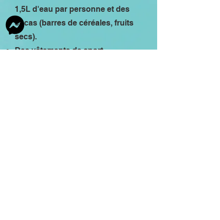
1,5L d'eau par personne et des
encas (barres de céréales, fruits
secs).
Des vêtements de sport
confortables et adaptés à la météo
du jour (pensez au coupe-vent au
sommet).
Optionnel mais fortement
recommandé : Des mitaines ou
gants de vélo pour protéger vos
mains du frottement sur les
câbles d'acier.
联系我们并预订您的活动