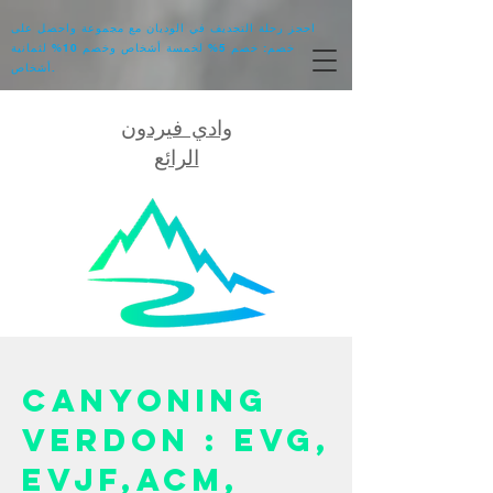
احجز رحلة التجديف في الوديان مع مجموعة واحصل على
خصم: خصم 5% لخمسة أشخاص وخصم 10% لثمانية
أشخاص.
وادي فيردون
الرائع
Canyoning
Verdon : EVG,
EVJF,ACM,