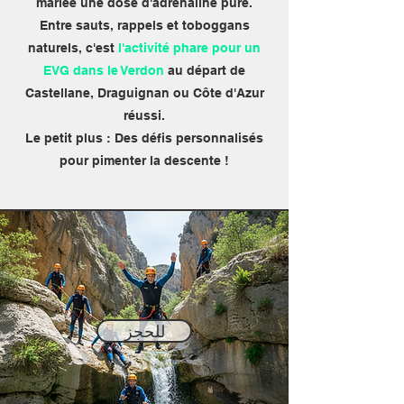
mariée une dose d'adrénaline pure.
Entre sauts, rappels et toboggans
naturels, c'est
l'activité phare pour un
EVG dans le Verdon
au départ de
Castellane, Draguignan ou Côte d'Azur
réussi.
Le petit plus : Des défis personnalisés
pour pimenter la descente !
للحجز