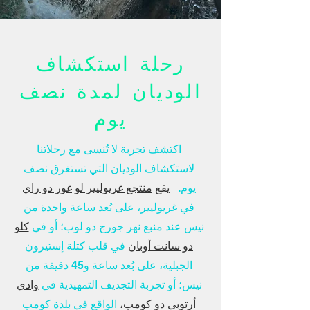
رحلة استكشاف
الوديان لمدة نصف
يوم
اكتشف تجربة لا تُنسى مع رحلاتنا
لاستكشاف الوديان التي تستغرق نصف
يوم.
يقع
منتجع غريوليير لو
غور دو راي
في غريوليير، على بُعد ساعة واحدة من
نيس عند منبع نهر جورج دو لوب؛ أو في
كلو
دو سانت أوبان
في قلب كتلة إستيرون
الجبلية، على بُعد ساعة و45 دقيقة من
نيس؛ أو تجربة التجديف التمهيدية في
وادي
أرتوبي دو كومب،
الواقع في بلدة كومب