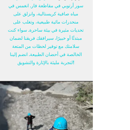
سور أرتوبي في مقاطعة فار. انغمس في
مياه صافية كريستالية، وانزلق على
منحدرات مائية طبيعية، وتغلب على
تحديات مثيرة في بيئة ساحرة. سواء كنت
مبتدئًا أو خبيرًا، سيرافقك فريقنا لضمان
سلامتك مع توفير لحظات من المتعة
الخالصة في أحضان الطبيعة. انضم إلينا
لتجربة مليئة بالإثارة والتشويق!