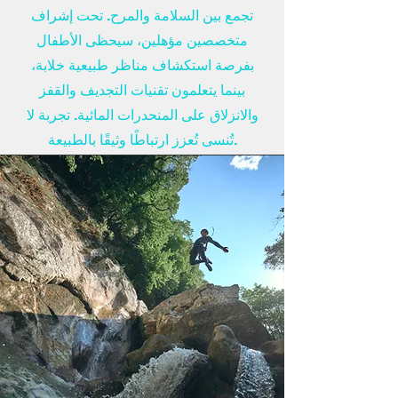
تجمع بين السلامة والمرح. تحت إشراف
متخصصين مؤهلين، سيحظى الأطفال
بفرصة استكشاف مناظر طبيعية خلابة،
بينما يتعلمون تقنيات التجديف والقفز
والانزلاق على المنحدرات المائية. تجربة لا
تُنسى تُعزز ارتباطًا وثيقًا بالطبيعة.