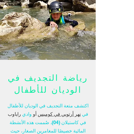
رياضة التجديف في
الوديان للأطفال
اكتشف متعة التجديف في الوديان للأطفال
في
نهر أرتوبي في كومبس
أو
وادي
راياوب
في كاستيلان (04). صُممت هذه الأنشطة
المائية خصيصًا للمغامرين الصغار، حيث