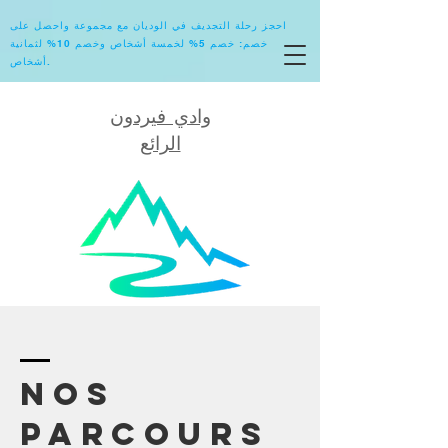
احجز رحلة التجديف في الوديان مع مجموعة واحصل على
خصم: خصم 5% لخمسة أشخاص وخصم 10% لثمانية
أشخاص.
وادي فيردون
الرائع
Nos
Parcours