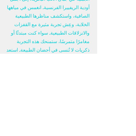
أودية الريفييرا الفرنسية. انغمس في مياهها
الصافية، واستكشف مناظرها الطبيعية
الخلابة، وعِش تجربة مثيرة مع القفزات
والانزلاقات الطبيعية. سواء كنت مبتدئًا أو
مغامرًا متمرسًا، ستمنحك هذه التجربة
ذكريات لا تُنسى في أحضان الطبيعة. استعد
لمواجهة التحديات واستمتع بجمال أودية فار
البرية ومناطقها الداخلية!
اتصل بنا واحجز نشاطك
أنشطة للحجز