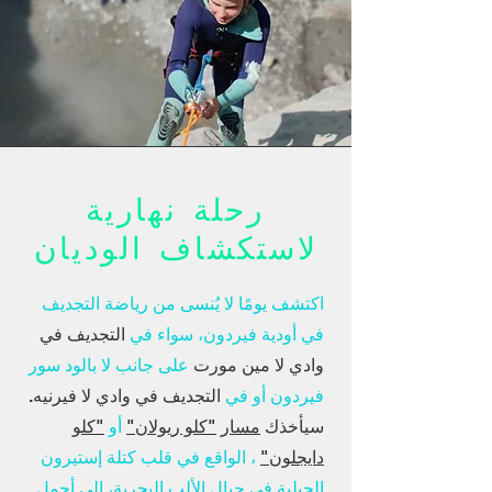
رحلة نهارية
لاستكشاف الوديان
اكتشف يومًا لا يُنسى من رياضة التجديف
في أودية فيردون، سواء في
التجديف في
وادي لا مين مورت
على جانب لا بالود سور
فيردون أو في
التجديف في وادي لا فيرنيه.
سيأخذك
مسار
"كلو ريولان"
أو
"كلو
دايجلون"
، الواقع في قلب كتلة إستيرون
الجبلية في جبال الألب البحرية، إلى أجمل