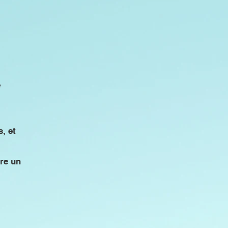
e
, et
re un