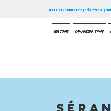
Book your canyoning trip with a grou
Welcome
Canyoning Trips
Séran