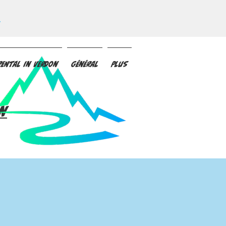
.
rental in Verdon
Général
Plus
n