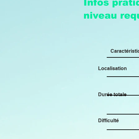
Infos prat
niveau req
Caractérist
Localisation
Durée totale
Difficulté