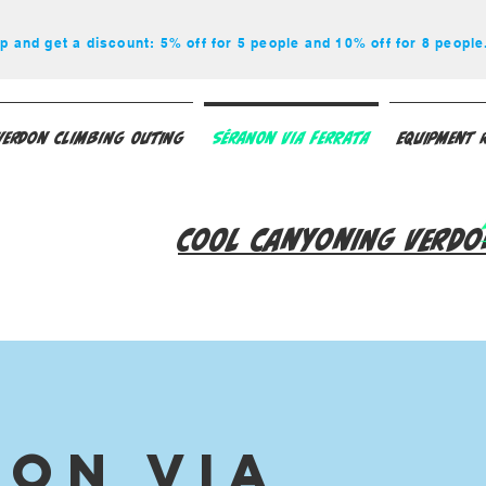
p and get a discount: 5% off for 5 people and 10% off for 8 people
Verdon Climbing Outing
Séranon Via Ferrata
Equipment 
Cool Canyoning Verdo
on Via