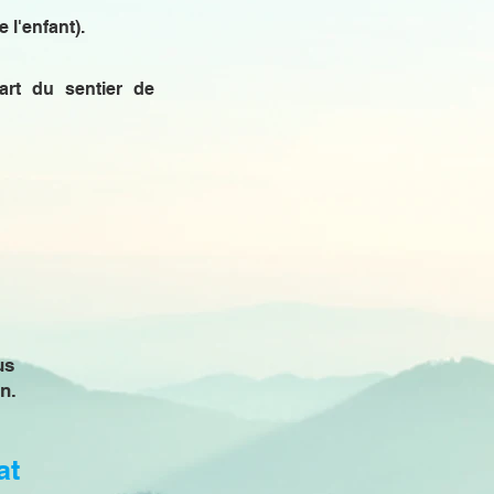
 l'enfant).
art du sentier de
us
n.
at