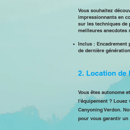
Vous souhaitez découvr
impressionnants en co
sur les techniques de 
meilleures anecdotes s
Inclus : Encadrement p
de dernière génération
2. Location de 
Vous êtes autonome et
l'équipement ? Louez v
Canyoning Verdon. No
pour vous garantir un 