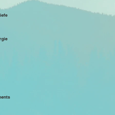
iefe
rgie
ments