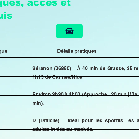
iques, accès et
uis
ique
Détails pratiques
Séranon (06850) – À 40 min de Grasse, 35 mi
1h15 de Cannes/Nice.
Environ 3h30 à 4h00 (Approche : 20 min | Via :
min).
D (Difficile) – Idéal pour les sportifs, les
adultes initiés ou motivés.