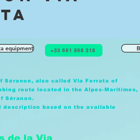
ata
ata equipment
B
+33 661 898 318
f Séranon, also called Via Ferrata of
mbing route located in the Alpes-Maritimes,
of Séranon.
d description based on the available
s de la Via