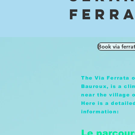
Ferr
Book via ferr
The Via Ferrata o
Bauroux, is a cli
near the village 
Here is a detaile
information:
Le parcour