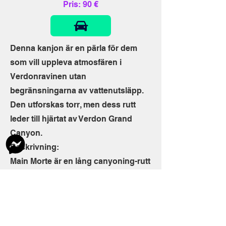
Pris: 90 €
Denna kanjon är en pärla för dem
som vill uppleva atmosfären i
Verdonravinen utan
begränsningarna av vattenutsläpp.
Den utforskas torr, men dess rutt
leder till hjärtat av Verdon Grand
Canyon.
Beskrivning:
Main Morte är en lång canyoning-rutt
som mer liknar kontinuerlig firning
nerför 150 meter.
Rappelleringarna är långa (den
högsta når 45 meter i slutet av den