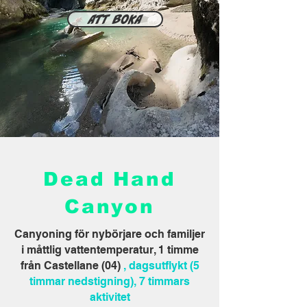
Att boka
Dead Hand
Canyon
Canyoning för nybörjare och familjer
i måttlig vattentemperatur, 1 timme
från Castellane (04)
, dagsutflykt (5
timmar nedstigning), 7 timmars
aktivitet