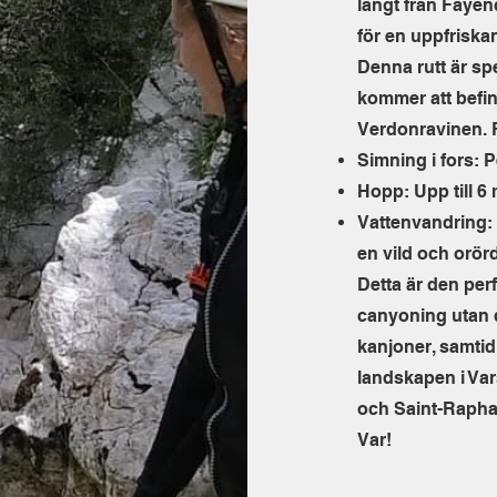
långt från Fayen
för en uppfriskan
Denna rutt är spe
kommer att befinn
Verdonravinen. 
Simning i fors: P
Hopp: Upp till 6 
Vattenvandring:
en vild och orörd
Detta är den perf
canyoning utan d
kanjoner, samtid
landskapen i Var
och Saint-Raphaël
Var!