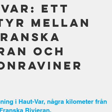
Var: Ett
tyr mellan
franska
eran och
onraviner
ing i Haut-Var, några kilometer från
Franska Rivieran.