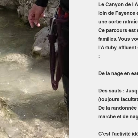
Le Canyon de l'A
loin de Fayence e
une sortie rafraî
Ce parcours est s
familles. Vous v
l'Artuby, affluen
:
De la nage en eau 
​Des sauts : Jus
(toujours facultati
De la randonnée 
marche et de nag
C'est l'activité 