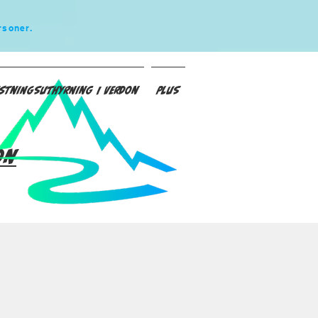
rsoner.
stningsuthyrning i Verdon
Plus
on