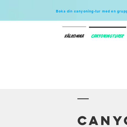
Boka din canyoning-tur med en grupp 
Välkomna
Canyoningturer
Cany