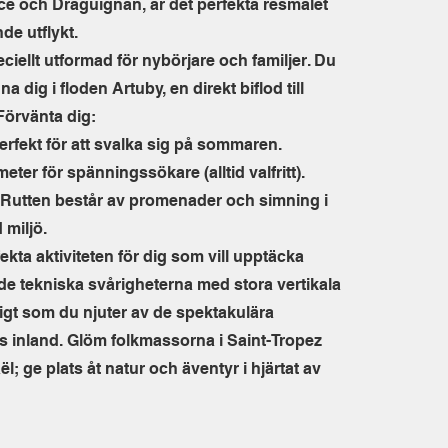
ce och Draguignan, är det perfekta resmålet
de utflykt.
ciellt utformad för nybörjare och familjer. Du
a dig i floden Artuby, en direkt biflod till
Förvänta dig:
erfekt för att svalka sig på sommaren.
meter för spänningssökare (alltid valfritt).
 Rutten består av promenader och simning i
 miljö.
ekta aktiviteten för dig som vill upptäcka
e tekniska svårigheterna med stora vertikala
igt som du njuter av de spektakulära
s inland. Glöm folkmassorna i Saint-Tropez
; ge plats åt natur och äventyr i hjärtat av