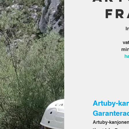
fr
I
va
min
h
Artuby-ka
Garanterad
Artuby-kanjonen