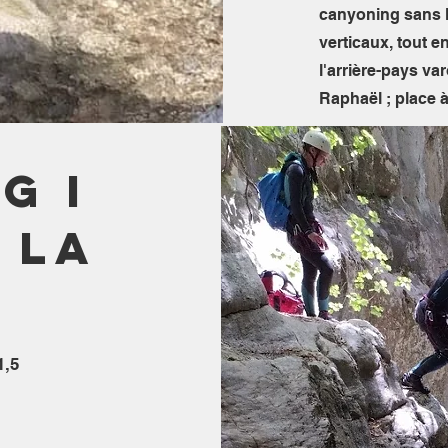
canyoning sans l
verticaux, tout e
l'arrière-pays var
Raphaël ; place à
g i
 La
1,5