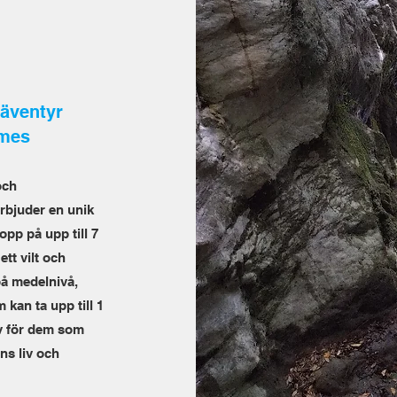
äventyr
imes
och
erbjuder en unik
opp på upp till 7
ett vilt och
på medelnivå,
kan ta upp till 1
iv för dem som
ns liv och