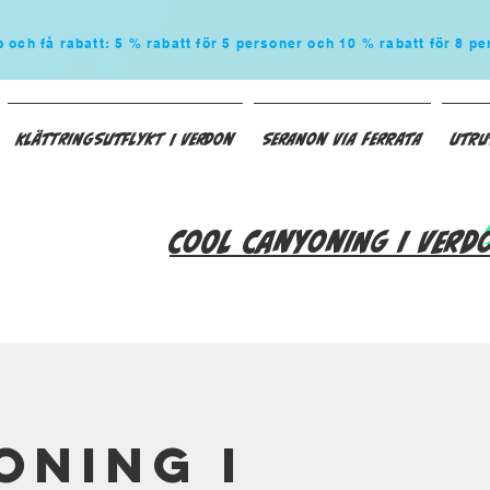
och få rabatt: 5 % rabatt för 5 personer och 10 % rabatt för 8 pe
Klättringsutflykt i Verdon
Seranon Via Ferrata
Utru
Cool Canyoning i Verd
oning i