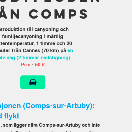
ån Comps
ntroduktion till canyoning och
familjecanyoning i måttlig
ttentemperatur, 1 timme och 20
uter från Cannes (70 km) på
en
alv dag (2 timmar nedstigning)
Pris
:
50 €
njonen (Comps-sur-Artuby):
 flykt
, som ligger nära Comps-sur-Artuby och inte