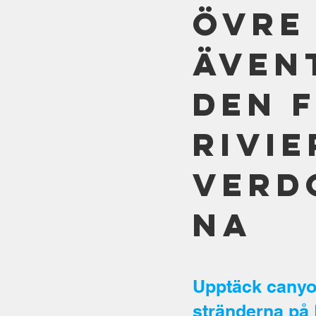
övre 
även
den 
rivi
Verd
na
Upptäck canyon
stränderna på 