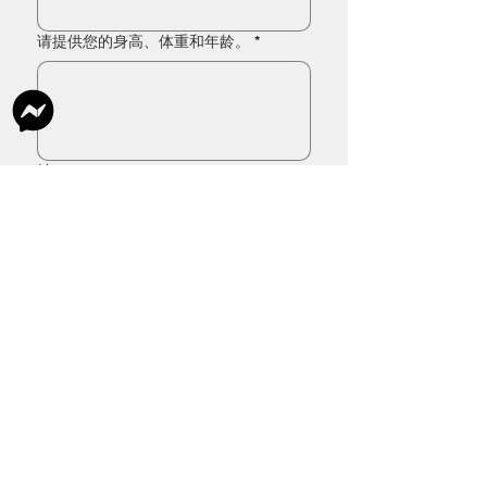
请提供您的身高、体重和年龄。
*
姓
*
电子邮件
电话
预订您的活动
发送