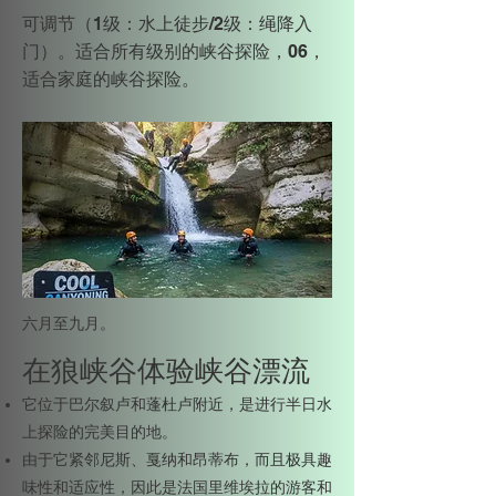
可调节（1级：水上徒步/2级：绳降入
门）。适合所有级别的峡谷探险，06，
适合家庭的峡谷探险。
六月至九月。
在狼峡谷体验峡谷漂流
它位于巴尔叙卢和蓬杜卢附近，是进行半日水
上探险的完美目的地。
由于它紧邻尼斯、戛纳和昂蒂布，而且极具趣
味性和适应性，因此是法国里维埃拉的游客和